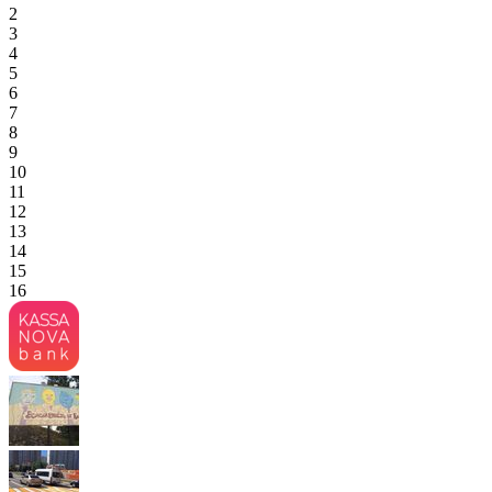
2
3
4
5
6
7
8
9
10
11
12
13
14
15
16