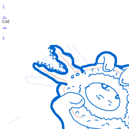
↑
←
Ctrl
→
↓