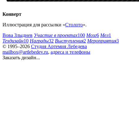
Конверт
Иллюстрация для рассылки «
Столото
».
Вова Злыднев
Участие в проектах
100
Мозг
6
Мел
1
Техдизайн
10
Награды
32
Выступления
2
Мероприятия
3
© 1995–2026
Студия Артемия Лебедева
mailbox@artlebedev.ru
,
адреса и телефоны
Заказать дизайн...