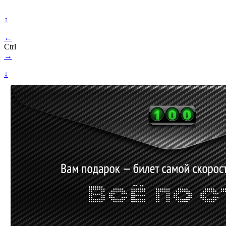
↑
←
Ctrl
→
↓