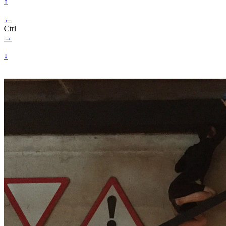
↑
←
Ctrl
→
↓