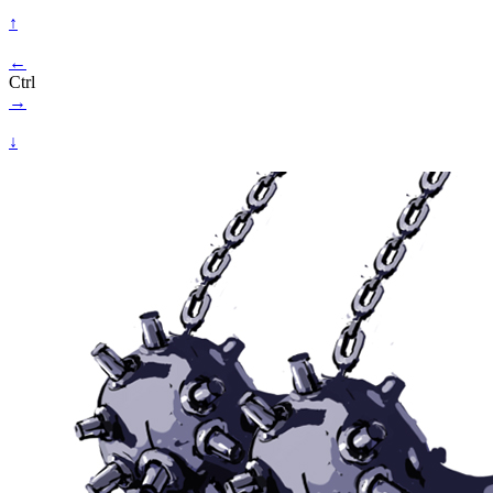
↑
←
Ctrl
→
↓