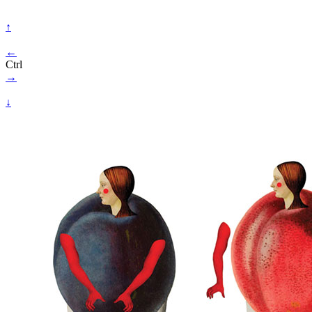
↑
←
Ctrl
→
↓