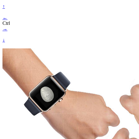
↑
←
Ctrl
→
↓