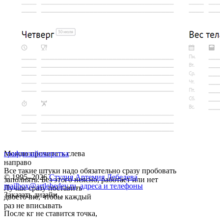
Можно прочитать слева
графдизайн
верстка
направо
Все такие штуки надо обязательно сразу пробовать
© 1995–2026
Студия Артемия Лебедева
заполнять. Без этого неясно, работает или нет
mailbox@artlebedev.ru
,
адреса и телефоны
Лучше сразу поставить
Заказать дизайн...
двоеточие, чтобы каждый
раз не вписывать
После кг не ставится точка,