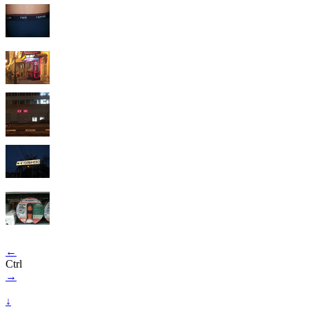
←
Ctrl
→
↓