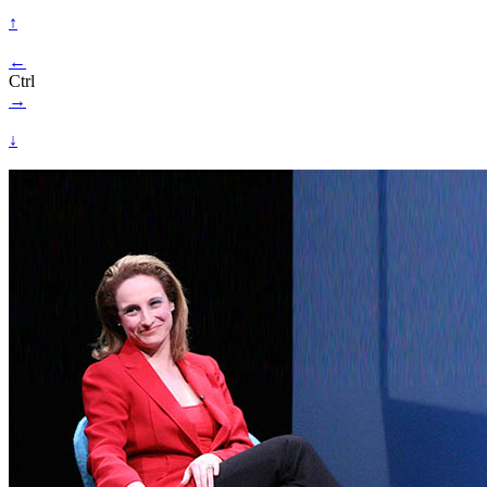
↑
←
Ctrl
→
↓