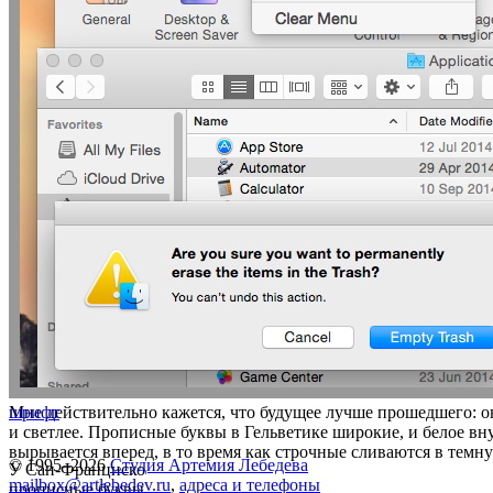
Мне действительно кажется, что будущее лучше прошедшего: о
шрифт
и светлее. Прописные буквы в Гельветике широкие, и белое вн
вырывается вперед, в то время как строчные сливаются в темну
© 1995–2026
Студия Артемия Лебедева
У Сан-Франциско
mailbox@artlebedev.ru
,
адреса и телефоны
прописные буквы