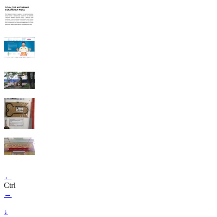
←
Ctrl
→
↓