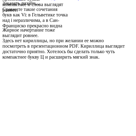
Заказать дизайн...
компактнее и слова выглядят
Сравните такие сочетания
ровнее.
букв как Vi: в Гельветике точка
над i неразличима, а в Сан-
Франциско прекрасно видна
Жирное начертание тоже
выглядит ровнее.
Здесь нет кириллицы, но при желании ее можно
посмотреть в презентационном PDF. Кириллица выглядит
достаточно приятно. Хотелось бы сделать только чуть
компактнее букву Ц и расширить мягкий знак.