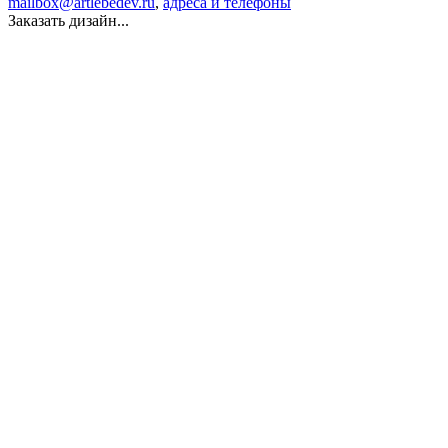
mailbox@artlebedev.ru
,
адреса и телефоны
Заказать дизайн...