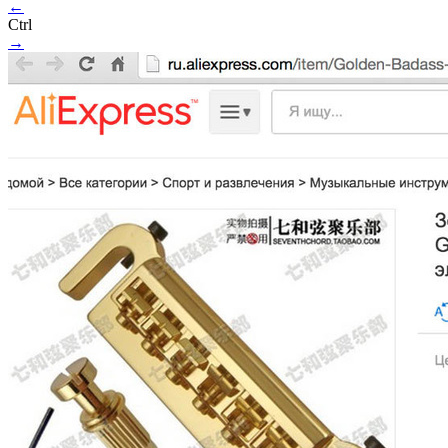
←
Ctrl
→