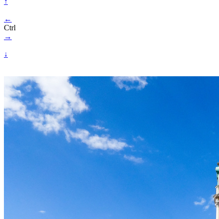
↑
←
Ctrl
→
↓