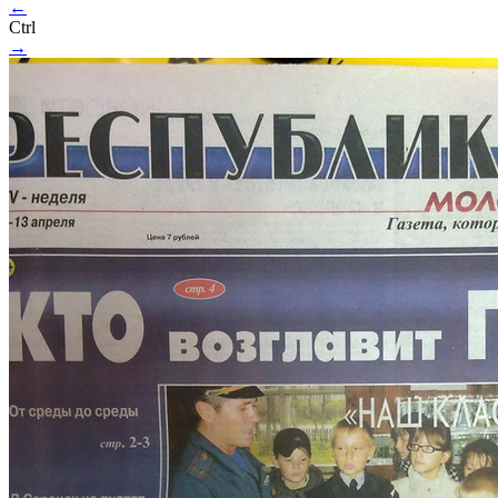
←
Ctrl
→