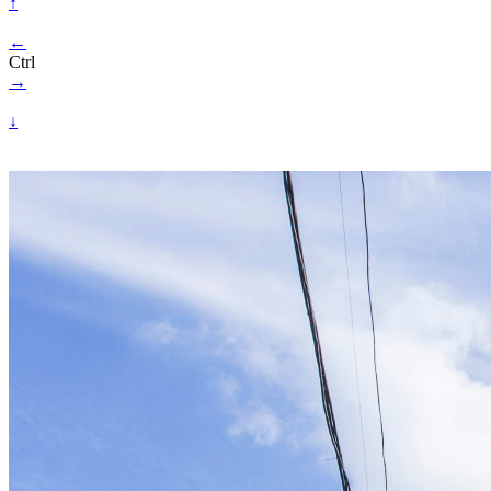
↑
←
Ctrl
→
↓