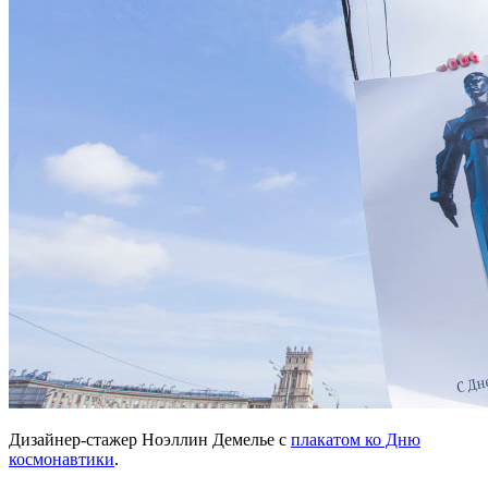
Дизайнер-стажер Ноэллин Демелье с
плакатом ко Дню
космонавтики
.