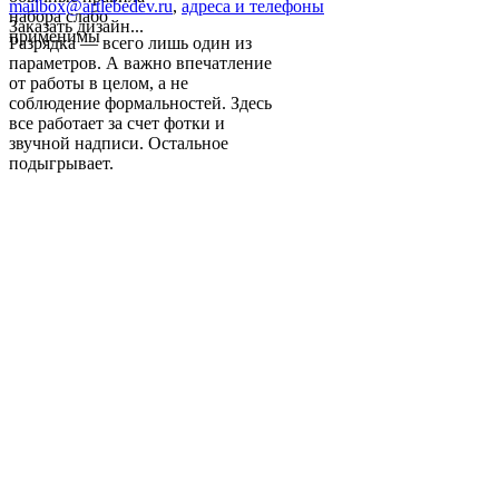
mailbox@artlebedev.ru
,
адреса и телефоны
набора слабо
Заказать дизайн...
применимы
Разрядка — всего лишь один из
параметров. А важно впечатление
от работы в целом, а не
соблюдение формальностей. Здесь
все работает за счет фотки и
звучной надписи. Остальное
подыгрывает.