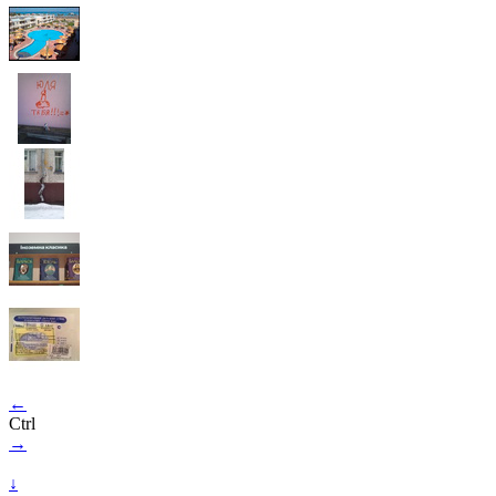
←
Ctrl
→
↓