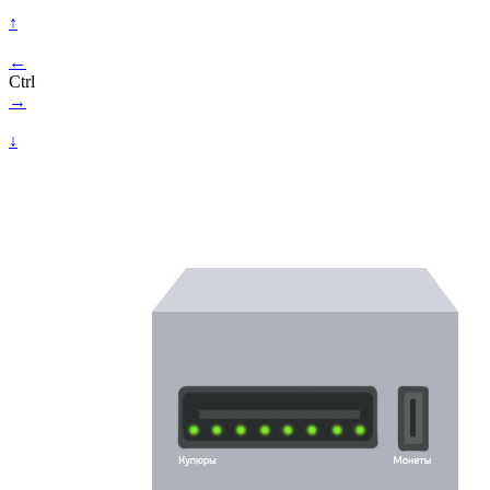
↑
←
Ctrl
→
↓