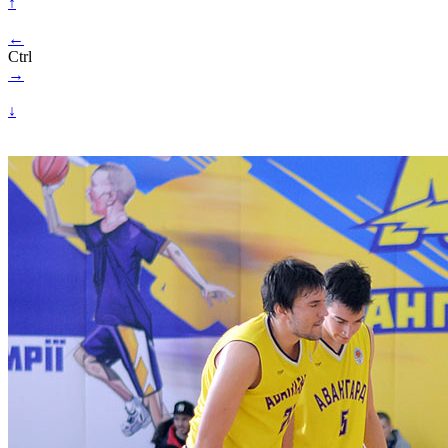
↑
←
Ctrl
→
↓