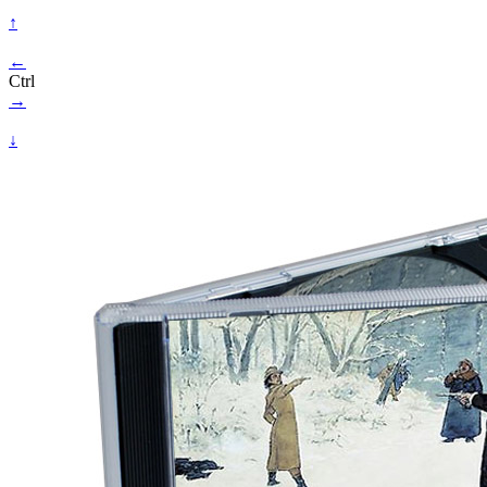
↑
←
Ctrl
→
↓