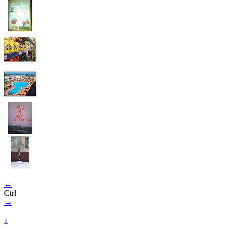
←
Ctrl
→
↓