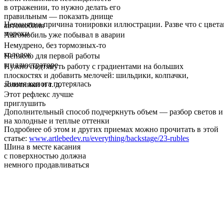
в отражении, то нужно делать его
правильным — показать днище
Непонятна причина тонировки иллюстрации. Разве что с цвет
автомобиля
мороки
Автомобиль уже побывал в аварии
Немудрено, без тормозных-то
колодок
Неплохо для первой работы
в иллюстраторе
Нужно подтянуть работу с градиентами на больших
плоскостях и добавить мелочей: шильдики, колпачки,
Линия капота потерялась
золотники и т. д.
Этот рефлекс лучше
приглушить
Дополнительный способ подчеркнуть объем — разбор светов и
на холодные и теплые оттенки
Подробнее об этом и других приемах можно прочитать в этой
статье:
www.artlebedev.ru/everything/backstage/23-rubles
Шина в месте касания
с поверхностью должна
немного продавливаться