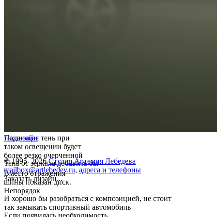
Падающая тень при
техдизайн
таком освещении будет
более резко очерченной
© 1995–2026
Студия Артемия Лебедева
Тень от зеркала добавить бы
mailbox@artlebedev.ru
,
адреса и телефоны
Вместо отражения
Заказать дизайн...
шины показан диск.
Непорядок
И хорошо бы разобраться с композицией, не стоит
так замыкать спортивный автомобиль
Если появилась необходимость