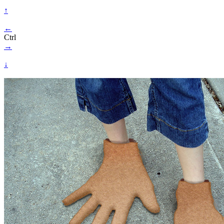
↑
←
Ctrl
→
↓