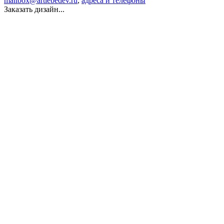
mailbox@artlebedev.ru
,
адреса и телефоны
Заказать дизайн...