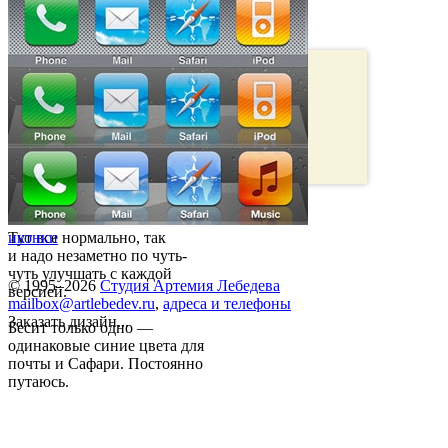
Тут все нормально, так
иконки
и надо незаметно по чуть-
чуть улучшать с каждой
© 1995–2026
Студия Артемия Лебедева
версией.
mailbox@artlebedev.ru
,
адреса и телефоны
Заказать дизайн...
Бесит только одно —
одинаковые синие цвета для
почты и Сафари. Постоянно
путаюсь.