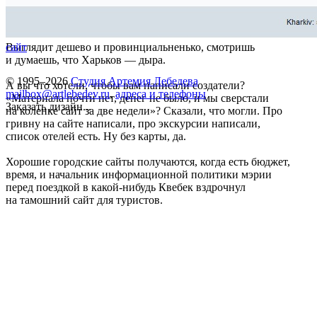
Выглядит дешево и провинциальненько, смотришь
сайт
и думаешь, что Харьков — дыра.
© 1995–2026
Студия Артемия Лебедева
А вы что хотели, чтобы вам написали создатели?
mailbox@artlebedev.ru
,
адреса и телефоны
«Материала почти нет, денег не было, и мы сверстали
Заказать дизайн...
на коленке сайт за две недели»? Сказали, что могли. Про
гривну на сайте написали, про экскурсии написали,
список отелей есть. Ну без карты, да.
Хорошие городские сайты получаются, когда есть бюджет,
время, и начальник информационной политики мэрии
перед поездкой в какой-нибудь Квебек вздрочнул
на тамошний сайт для туристов.