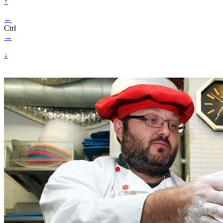
↑
←
Ctrl
→
↓