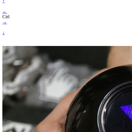
↑
←
Ctrl
→
↓