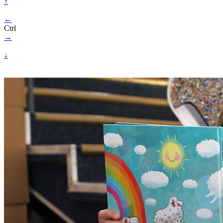
↑
←
Ctrl
→
↓