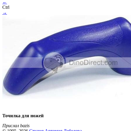
←
Ctrl
→
Точилка для ножей
Прислал bazis
© 1995–2026
Студия Артемия Лебедева