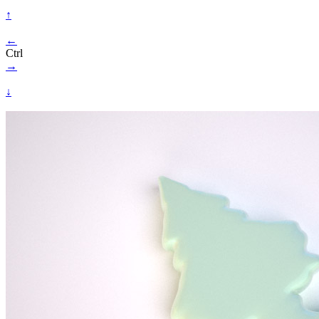
↑
←
Ctrl
→
↓