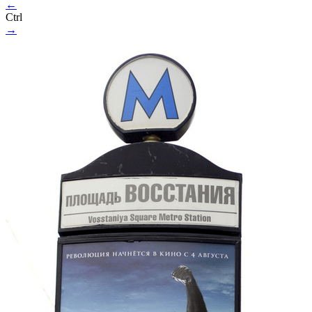
←
Ctrl
→