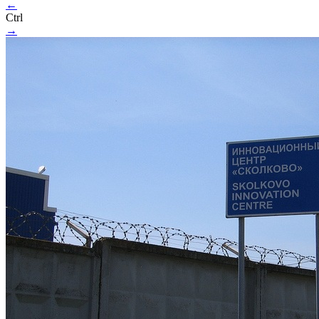
←
Ctrl
→