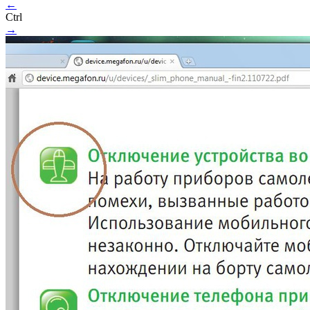
←
Ctrl
→