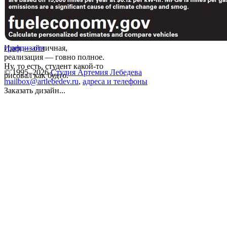
Идея — отличная,
графдизайн
реализация — говно полное.
Ну, то есть, студент какой-то
© 1995–2026
Студия Артемия Лебедева
рисовал как будто.
mailbox@artlebedev.ru
,
адреса и телефоны
Заказать дизайн...