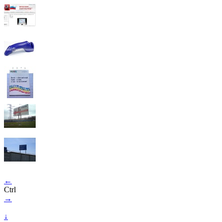
←
Ctrl
→
↓