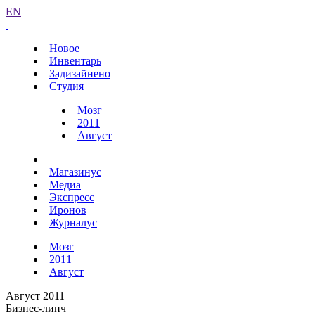
EN
Новое
Инвентарь
Задизайнено
Студия
Мозг
2011
Август
Магазинус
Медиа
Экспресс
Иронов
Журналус
Мозг
2011
Август
Август 2011
Бизнес-линч