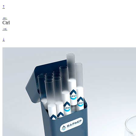
↑
←
Ctrl
→
↓