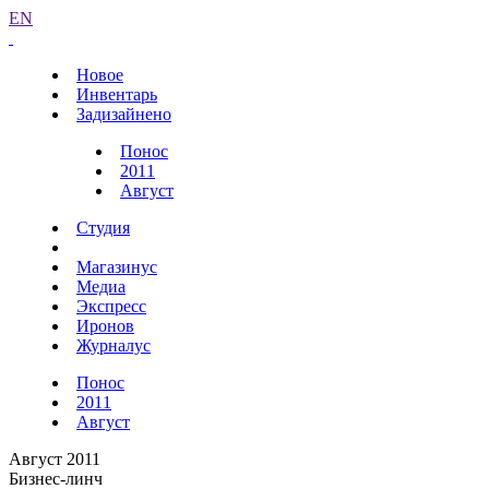
EN
Новое
Инвентарь
Задизайнено
Понос
2011
Август
Студия
Магазинус
Медиа
Экспресс
Иронов
Журналус
Понос
2011
Август
Август 2011
Бизнес-линч