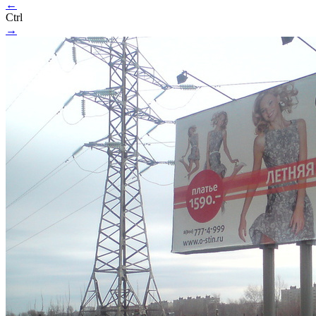
←
Ctrl
→