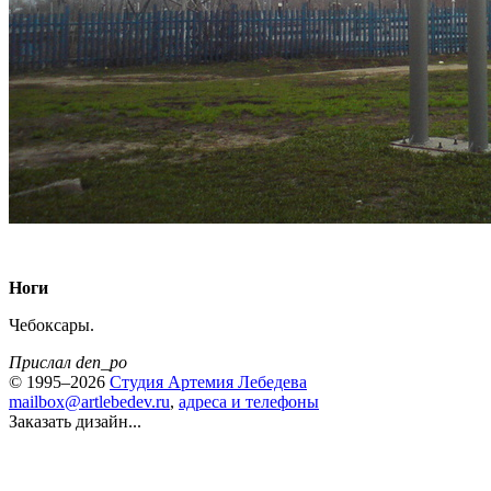
Ноги
Чебоксары.
Прислал den_po
© 1995–2026
Студия Артемия Лебедева
mailbox@artlebedev.ru
,
адреса и телефоны
Заказать дизайн...