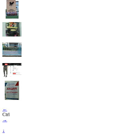
←
Ctrl
→
↓