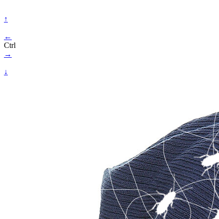
↑
←
Ctrl
→
↓