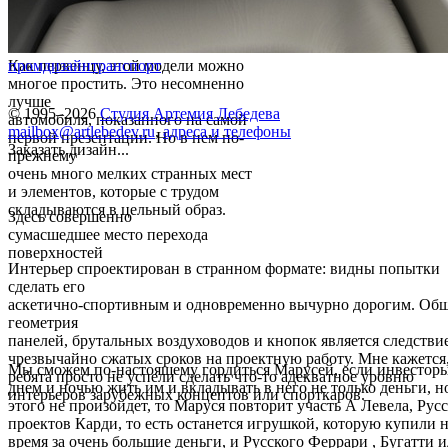
Как первенцу, этой модели можно
промдизайн
транспорт
многое простить. Это несомненно
лучше
© 1995–2026
Студия Артемия Лебедева
автомобиля, показанного на самой
mailbox@artlebedev.ru
,
адреса и телефоны
первой презентации. Но в нем по-
Заказать дизайн...
прежнему
очень много мелких странных мест
и элементов, которые с трудом
складываются в цельный образ.
Здесь совершенно
сумасшедшее место перехода
поверхностей
Интерьер спроектирован в странном формате: видны попытки
сделать его
аскетично-спортивным и одновременно вычурно дорогим. Об
геометрия
панелей, брутальных воздуховодов и кнопок является следстви
чрезвычайно сжатых сроков на проектную работу. Мне кажется
Мы сможем по-настоящему гордиться Марусей, если инвесторы
ребята просто не успели сделать что-то адекватное уровню
днем и ночью жить им и вкладывать в него не только деньги, н
интерьеров зарубежных концептов или спорткаров.
этого не произойдет, то Маруся повторит участь А Левела, Русс
проектов Карди, то есть останется игрушкой, которую купили н
время за очень большие деньги, и Русского Феррари , Бугатти 