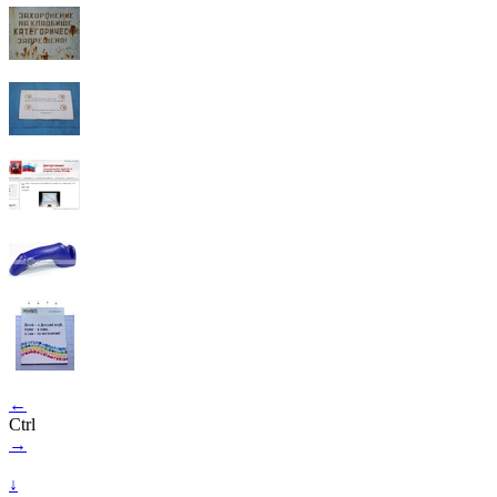
←
Ctrl
→
↓