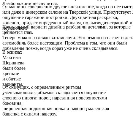
Ламборджини не случится.
От машины совершенно другое впечатление, когда на нее смот
или даже в дилерском салоне на Тверской улице. Присутствует 
ощущение гаражной постройки. Двухцветная раскраска,
конечно, придает определенный шарм, но выглядит странной и
Изначальный вариант дизайна разбавили деталями, за которые
неуклюжей.
цепляется глаз.
Теперь можно разглядывать мелочи. Это немного спасает и дел
автомобиль более настоящим. Проблема в том, что они были
добавлены позже, когда образ уже не очень складывался.
В эскизах
Максима
Шершнева
были более
крепкие
и сбитые
варианты.
От скачущих, с определенным ритмом
уменьшающихся объемов складывается ощущение
слоеного пирога: порог, нарезанная поверхностями
боковина,
широченная подоконная полка и наконец маленькая
башенка с окнами наверху.