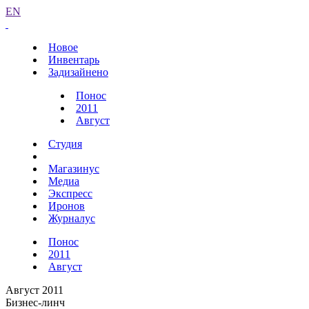
EN
Новое
Инвентарь
Задизайнено
Понос
2011
Август
Студия
Магазинус
Медиа
Экспресс
Иронов
Журналус
Понос
2011
Август
Август 2011
Бизнес-линч