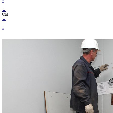
↑
←
Ctrl
→
↓