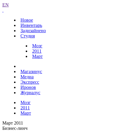
EN
Новое
Инвентарь
Задизайнено
Студия
Мозг
2011
Март
Магазинус
Медиа
Экспресс
Иронов
Журналус
Мозг
2011
Март
Март 2011
Бизнес-линч