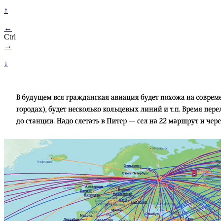
↑
←
Ctrl
→
↓