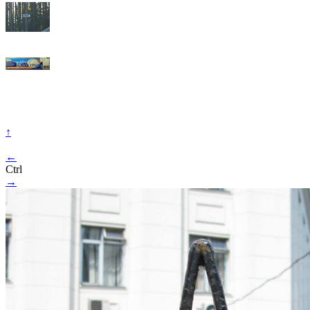
↑
←
Ctrl
→