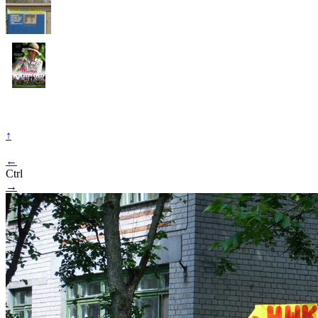
↑
←
Ctrl
→