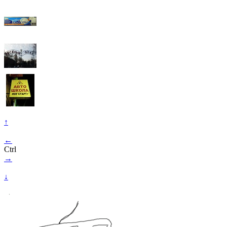
↑
←
Ctrl
→
↓