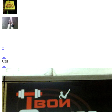
↑
←
Ctrl
→