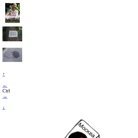
↑
←
Ctrl
→
↓