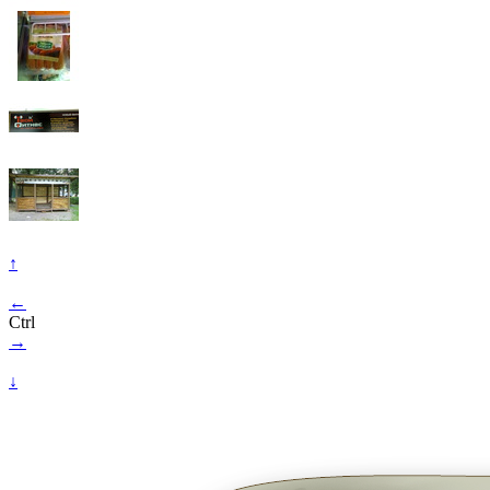
↑
←
Ctrl
→
↓