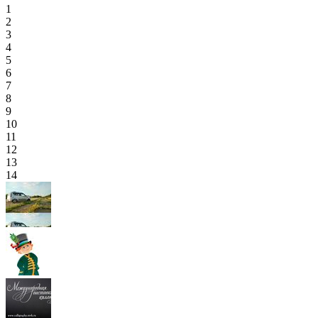
1
2
3
4
5
6
7
8
9
10
11
12
13
14