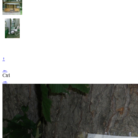
↑
←
Ctrl
→