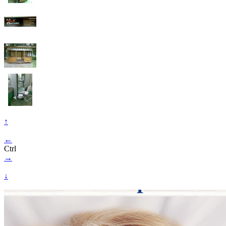
↑
←
Ctrl
→
↓